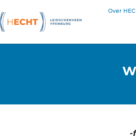
Over HE
WI
-