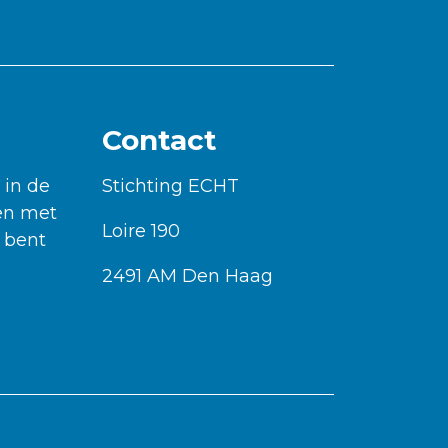
Contact
 in de
Stichting ECHT
gen met
Loire 190
 bent
2491 AM Den Haag