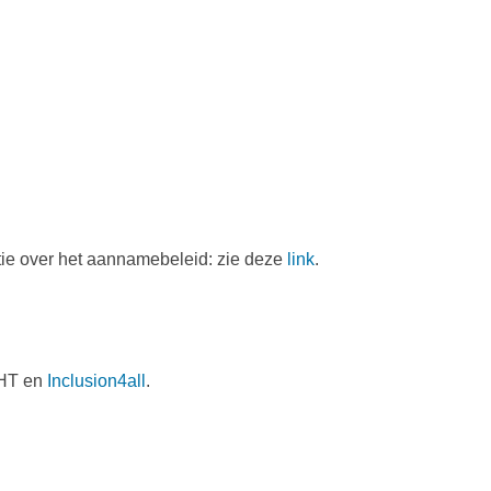
tie over het aannamebeleid: zie deze
link
.
CHT en
Inclusion4all
.