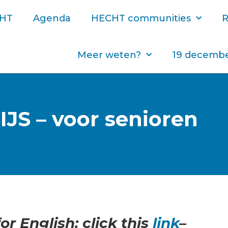
CHT
Agenda
HECHT communities
R
Meer weten?
19 decembe
JS – voor senioren
for English: click this
link
–