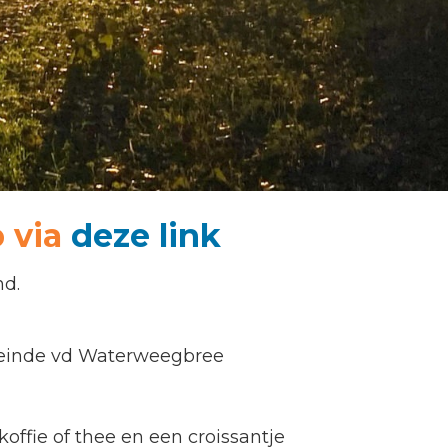
p via
deze link
nd.
t einde vd Waterweegbree
koffie of thee en een croissantje