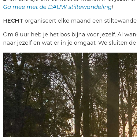
Ga mee met de DAUW stiltewandeling
!
H
ECHT
organiseert elke maand een stiltewandel
Om 8 uur heb je het bos bijna voor jezelf. Al wa
naar jezelf en wat er in je omgaat. We sluiten de