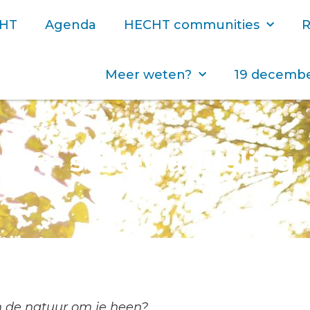
CHT
Agenda
HECHT communities
R
Meer weten?
19 decembe
W – stiltewandeling
n de natuur om je heen?