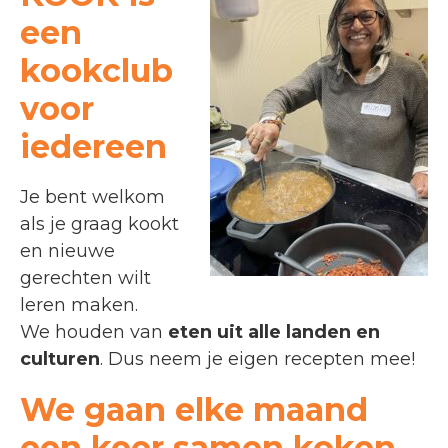
een
kookclub
voor
iedereen
Je bent welkom
als je graag kookt
en nieuwe
gerechten wilt
leren maken.
We houden van
eten uit alle landen en
culturen
. Dus neem je eigen recepten mee!
We gaan elke maand
een keer samen koken